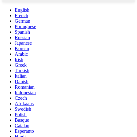
English
French
German
Portuguese
Spanish
Russian
Japanese
Korean
Arabic
Irish
Greek
Turkish
Italian
Danish
Romanian
Indonesian
Czech
Afrikaans
Swedish
Polish
Basque
Catalan
Esperanto
Hindi