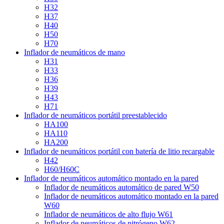
H32
H37
H40
H50
H70
Inflador de neumáticos de mano
H31
H33
H36
H39
H43
H71
Inflador de neumáticos portátil preestablecido
HA100
HA110
HA200
Inflador de neumáticos portátil con batería de litio recargable
H42
H60/H60C
Inflador de neumáticos automático montado en la pared
Inflador de neumáticos automático de pared W50
Inflador de neumáticos automático montado en la pared
W60
Inflador de neumáticos de alto flujo W61
Inflador de neumáticos de nitrógeno W62