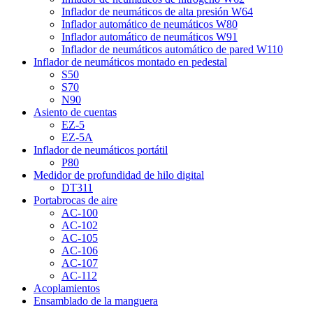
Inflador de neumáticos de alta presión W64
Inflador automático de neumáticos W80
Inflador automático de neumáticos W91
Inflador de neumáticos automático de pared W110
Inflador de neumáticos montado en pedestal
S50
S70
N90
Asiento de cuentas
EZ-5
EZ-5A
Inflador de neumáticos portátil
P80
Medidor de profundidad de hilo digital
DT311
Portabrocas de aire
AC-100
AC-102
AC-105
AC-106
AC-107
AC-112
Acoplamientos
Ensamblado de la manguera