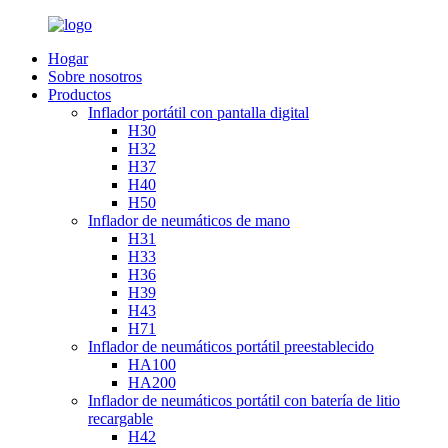
Hogar
Sobre nosotros
Productos
Inflador portátil con pantalla digital
H30
H32
H37
H40
H50
Inflador de neumáticos de mano
H31
H33
H36
H39
H43
H71
Inflador de neumáticos portátil preestablecido
HA100
HA200
Inflador de neumáticos portátil con batería de litio
recargable
H42